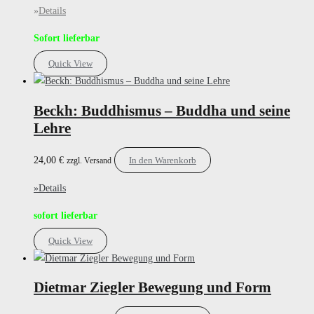
»
Details
Sofort lieferbar
Quick View
Beckh: Buddhismus – Buddha und seine
Lehre
24,00
€
In den Warenkorb
zzgl. Versand
»Details
sofort lieferbar
Quick View
Dietmar Ziegler Bewegung und Form