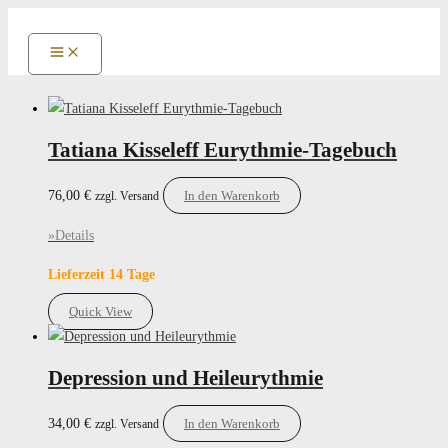
Zum
Inhalt
springen
Tatiana Kisseleff Eurythmie-Tagebuch
76,00
€
In den Warenkorb
zzgl. Versand
»Details
Lieferzeit 14 Tage
Quick View
Depression und Heileurythmie
34,00
€
In den Warenkorb
zzgl. Versand