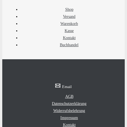
auf
Shop
der
Versand
Produktseite
Warenkorb
gewählt
Kasse
werden
Kontakt
Buchhandel
Email
AGB
Datenschutzerklärung
Widerrufsbelehrung
Impressum
Kontakt