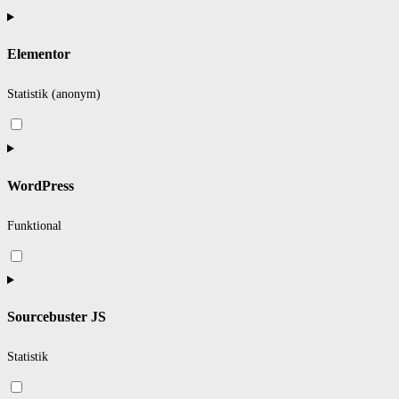
to
service
Elementor
themehigh
Statistik (anonym)
Consent
to
service
WordPress
elementor
Funktional
Consent
to
service
Sourcebuster JS
wordpress
Statistik
Consent