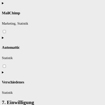
to
service
MailChimp
sourcebuster-
js
Marketing, Statistik
Consent
to
service
Automattic
mailchimp
Statistik
Consent
to
service
Verschiedenes
automattic
Statistik
Consent
7. Einwilligung