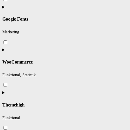
to
service
Google Fonts
complianz
Marketing
Consent
to
service
WooCommerce
google-
fonts
Funktional, Statistik
Consent
to
service
Themehigh
woocommerce
Funktional
Consent