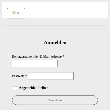
Zum
Inhalt
springen
Anmelden
Erforderlich
Benutzername oder E-Mail-Adresse
*
Erforderlich
Passwort
*
Angemeldet bleiben
Anmelden