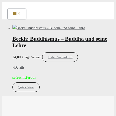
Zum
Inhalt
springen
Beckh: Buddhismus – Buddha und seine
Lehre
24,00
€
In den Warenkorb
zzgl. Versand
»Details
sofort lieferbar
Quick View